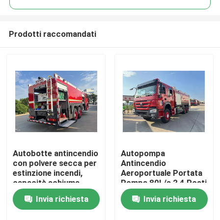
Prodotti raccomandati
Autobotte antincendio
Autopompa
Casa
con polvere secca per
Antincendio
estinzione incendi,
Aeroportuale Portata
capacità schiuma
Pompa 80L/s 2 4 Posti
Prodotti
12000L, peso telaio
Equipaggio per
Invia richiesta
Invia richiesta
94500L
Risposta Antincendio
Efficace
Circa noi