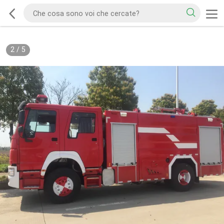
2
/
5