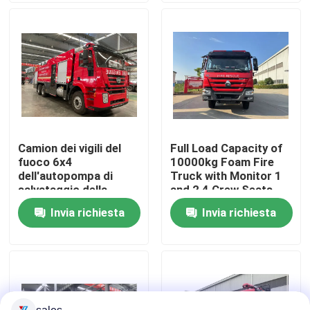
Giro della fabbrica
Controllo di qualità
Contattici
Camion dei vigili del
Full Load Capacity of
fuoco 6x4
10000kg Foam Fire
Richieda una citazione
dell'autopompa di
Truck with Monitor 1
salvataggio della
and 2 4 Crew Seats
schiuma da 10
Invia richiesta
Invia richiesta
Camion dei vigili del fuoco di salvataggio di emergenz
tonnellate per la lotta
antincendio di
emergenza
Camion dei pompieri in schiuma
Camion dei pompieri a polvere secca