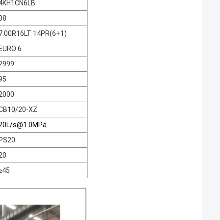
4KH1CN6LB
88
7.00R16LT 14PR(6+1)
EURO 6
2999
95
2000
CB10/20-XZ
20L/s@1.0MPa
PS20
20
≥45