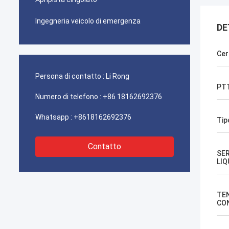
Ingegneria veicolo di emergenza
DE
Cer
Persona di contatto :
Li Rong
PT
Numero di telefono :
+86 18162692376
Whatsapp :
+8618162692376
Tip
Contatto
SE
LIQ
TE
CO