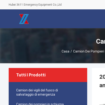
Hubei 3611 Emergency Equipment Co.,Ltd
Ca
Casa
/
Camion Dei Pompieri
Tutti I Prodotti
20
an
Camion dei vigili del fuoco di
salvataggio di emergenza
Camion dei pompieri in schiuma