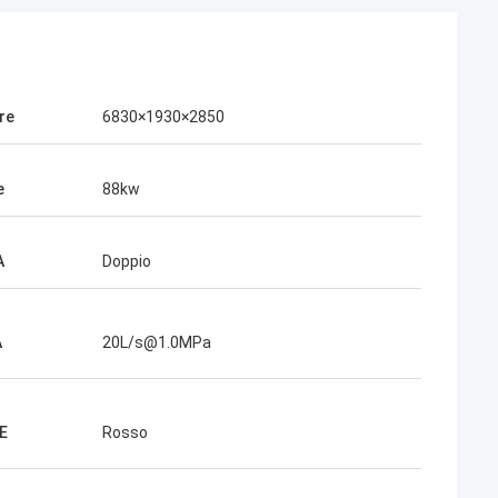
re
6830×1930×2850
e
88kw
A
Doppio
A
20L/s@1.0MPa
E
Rosso