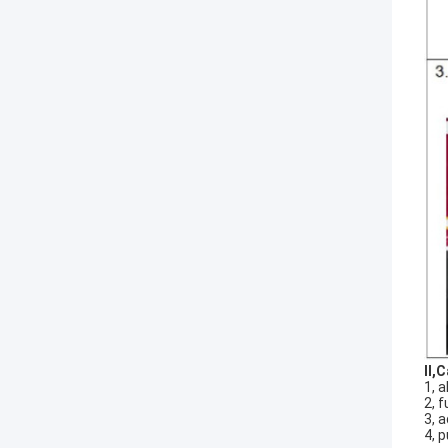
II
,
C
1, a
2, 
3, a
4, 