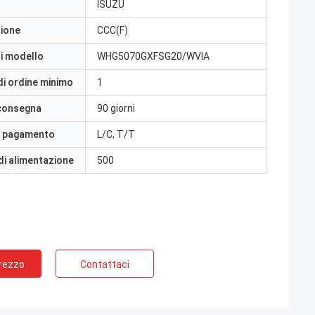
ISUZU
zione
CCC(F)
i modello
WHG5070GXFSG20/WVIA
di ordine minimo
1
 consegna
90 giorni
i pagamento
L/C, T/T
di alimentazione
500
Prezzo
Contattaci