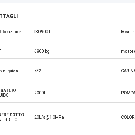
TTAGLI
tificazione
ISO9001
Misura
T
6800 kg
motor
o di guida
4*2
CABIN
RBATOIO
2000L
POMP
UIDO
NERE SOTTO
20L/s@1.0MPa
COLOR
NTROLLO