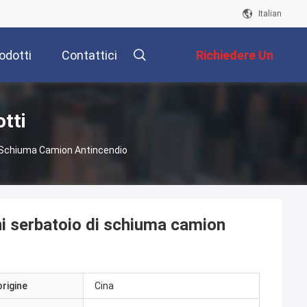
Italian
odotti
Contattici
Richiedere Un
Preventivo
tti
i Schiuma Camion Antincendio
i serbatoio di schiuma camion
origine
Cina