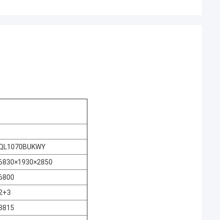
QL1070BUKWY
6830×1930×2850
6800
2+3
3815