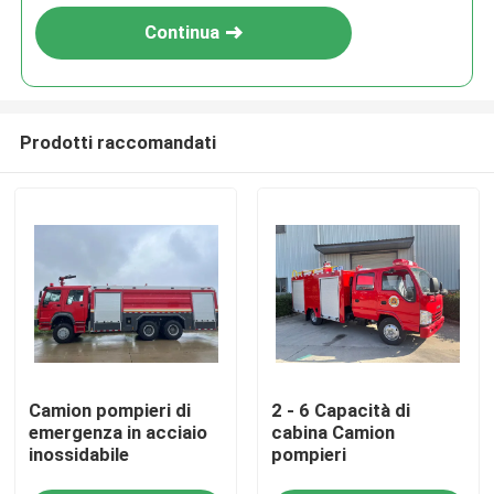
Continua
Prodotti raccomandati
Casa
Camion pompieri di
2 - 6 Capacità di
Prodotti
emergenza in acciaio
cabina Camion
inossidabile
pompieri
Circa noi