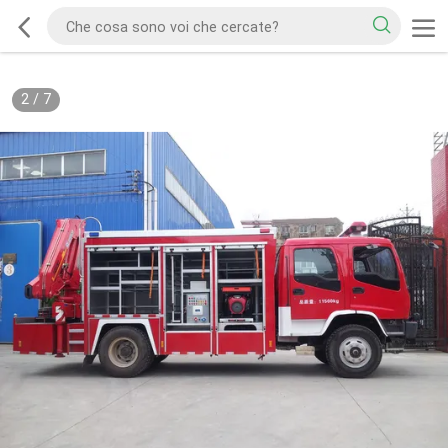
2
/
7