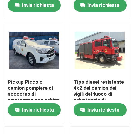
Invia richiesta
Invia richiesta
Giro della fabbrica
Controllo di qualità
Contattici
Richieda una citazione
Pickup Piccolo
Tipo diesel resistente
camion pompiere di
4x2 del camion dei
Camion dei vigili del fuoco di salvataggio di emergenz
soccorso di
vigili del fuoco di
emergenza con cabina
salvataggio di
di 2-6 posti e capacità
emergenza di SITRAK
Invia richiesta
Invia richiesta
Camion dei pompieri in schiuma
di spegnimento
228kw
incendi
Camion dei pompieri a polvere secca