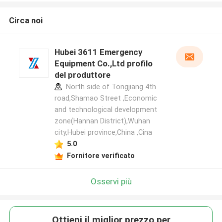
Circa noi
Hubei 3611 Emergency
Equipment Co.,Ltd profilo
del produttore
North side of Tongjiang 4th
road,Shamao Street ,Economic
and technological development
zone(Hannan District),Wuhan
city,Hubei province,China ,Cina
5.0
Fornitore verificato
Osservi più
Ottieni il miglior prezzo per