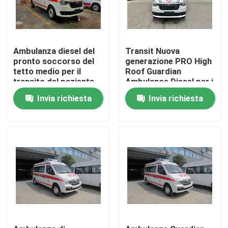
Ambulanza diesel del
Transit Nuova
pronto soccorso del
generazione PRO High
tetto medio per il
Roof Guardian
transito del paziente
Ambulance Diesel per i
ospedaliero
servizi di ambulanza
Invia richiesta
Invia richiesta
per emergenze
mediche
Casa
Prodotti
Circa noi