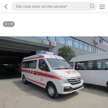
2
/
4