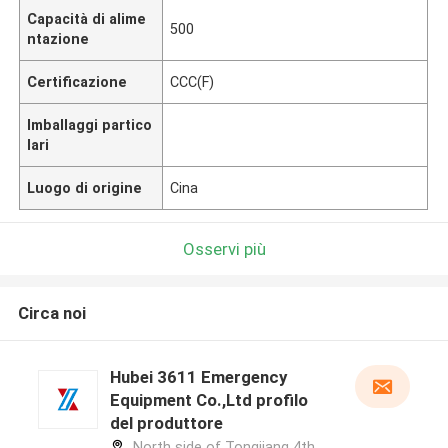
Capacità di alime
500
ntazione
Certificazione
CCC(F)
Imballaggi partico
lari
Luogo di origine
Cina
Osservi più
Circa noi
Hubei 3611 Emergency
Equipment Co.,Ltd profilo
del produttore
North side of Tongjiang 4th