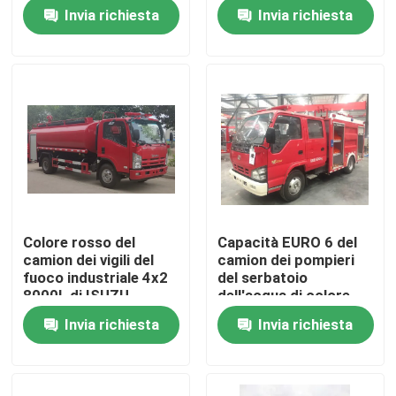
10800L a ruote per
a ruote 10T
Invia richiesta
Invia richiesta
lotta antincendio
Giro della fabbrica
Controllo di qualità
Contattici
Richieda una citazione
Colore rosso del
Capacità EURO 6 del
camion dei vigili del
camion dei pompieri
Camion dei vigili del fuoco di salvataggio di emergenz
fuoco industriale 4x2
del serbatoio
8000L di ISUZU
dell'acqua di colore
190HP multifunzionale
rosso di Isuzu 2000kg
Invia richiesta
Invia richiesta
Camion dei pompieri in schiuma
Camion dei pompieri a polvere secca