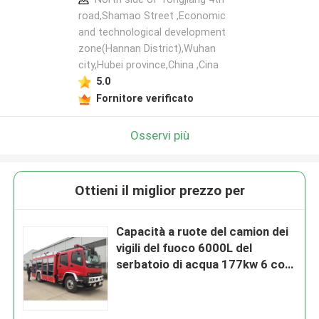
road,Shamao Street ,Economic
and technological development
zone(Hannan District),Wuhan
city,Hubei province,China ,Cina
5.0
Fornitore verificato
Osservi più
Ottieni il miglior prezzo per
Capacità a ruote del camion dei
vigili del fuoco 6000L del
serbatoio di acqua 177kw 6 con
la doppia cabina