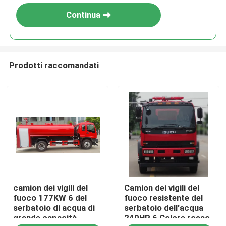
Continua
Prodotti raccomandati
Casa
camion dei vigili del
Camion dei vigili del
Prodotti
fuoco 177KW 6 del
fuoco resistente del
serbatoio di acqua di
serbatoio dell'acqua
grande capacità
240HP 6 Colore rosso
Circa noi