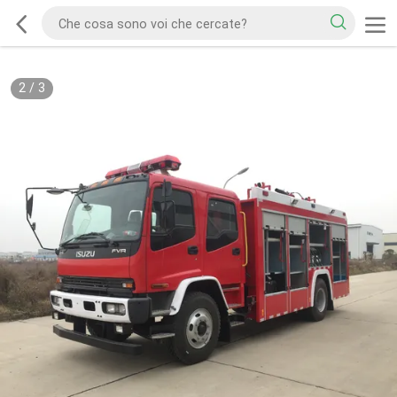
2
/
3