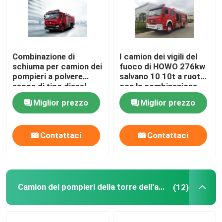
Giro della fabbrica
Combinazione di
I camion dei vigili del
Controllo di qualità
schiuma per camion dei
fuoco di HOWO 276kw
pompieri a polvere
salvano 10 10t a ruote
secca di tipo diesel
con la combinazione
Contattici
Trasmissione manuale
della polvere della
Miglior prezzo
Miglior prezzo
multifunzionale
schiuma
Richieda una citazione
Contattaci
Contattaci
Camion dei vigili del fuoco di salvataggio di emergenz
Camion dei pompieri in schiuma
Camion dei pompieri della torre dell'acqua
(12)
Camion dei pompieri a polvere secca