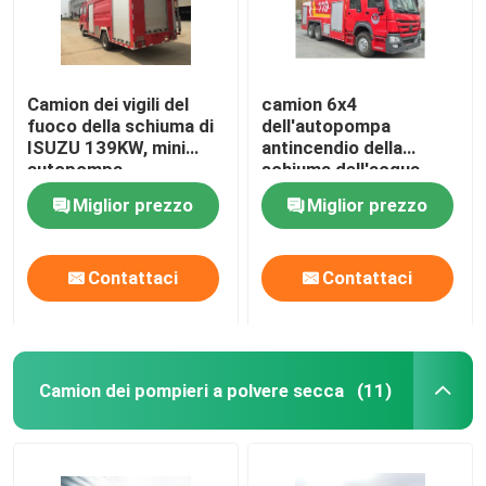
Camion dei vigili del
camion 6x4
fuoco della schiuma di
dell'autopompa
ISUZU 139KW, mini
antincendio della
autopompa
schiuma dell'acqua
antincendio 4x2 4000L
17000l grande per
Miglior prezzo
Miglior prezzo
con acqua della
salvataggio del fuoco
schiuma
Contattaci
Contattaci
Casa
Camion dei pompieri a polvere secca
(11)
Prodotti
Circa noi