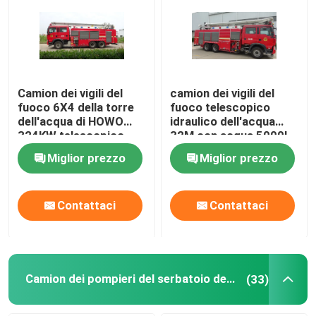
Camion dei pompieri della torre dell'acqua
Camion dei pompieri del serbatoio dell'acqua
Camion dei vigili del
camion dei vigili del
fuoco 6X4 della torre
fuoco telescopico
dell'acqua di HOWO
idraulico dell'acqua
Camion dei pompieri RC a gas
324KW telescopico
32M con acqua 5000L
idraulico dei 32 tester
capacità della schiuma
Miglior prezzo
Miglior prezzo
2000L
Camion dei vigili del fuoco per impieghi gravosi
Contattaci
Contattaci
Camion dei pompieri di soccorso leggero
Camion dei vigili del fuoco forestali
Camion dei pompieri del serbatoio dell'acqua
(33)
Ambulanza di pronto soccorso