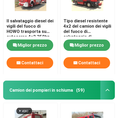
Il salvataggio diesel dei
Tipo diesel resistente
vigili del fuoco di
4x2 del camion dei vigili
HOWO trasporta su
del fuoco di
autocarro 4x2 350hp
salvataggio di
per lotta antincendio
emergenza di SITRAK
Miglior prezzo
Miglior prezzo
228kw
Contattaci
Contattaci
Camion dei pompieri in schiuma
(59)