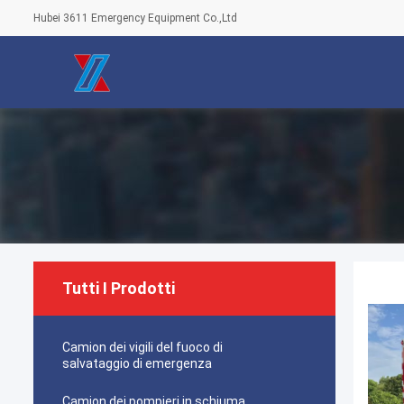
Hubei 3611 Emergency Equipment Co.,Ltd
Tutti I Prodotti
Camion dei vigili del fuoco di
salvataggio di emergenza
Camion dei pompieri in schiuma