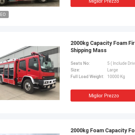
Miglior Prezzo
DEO
2000kg Capacity Foam Fire
Shipping Mass
Seats No:
5 ( Include Dri
Size:
Large
Full Load Weight:
10000 Kg
Miglior Prezzo
2000kg Foam Capacity Foa