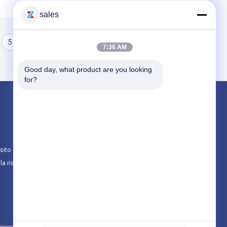
sales
5
6
7:36 AM
Good day, what product are you looking 
for?
Prodotti
Camion dei vigili del fuoco di salvataggio 
Camion dei pompieri in schiuma
sito
Camion dei pompieri a polvere secca
lla riservatezza
Tutte le categorie