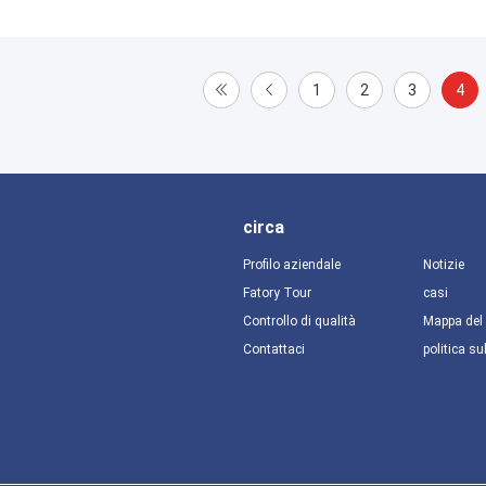
1
2
3
4
circa
Profilo aziendale
Notizie
Fatory Tour
casi
Controllo di qualità
Mappa del 
Contattaci
politica su