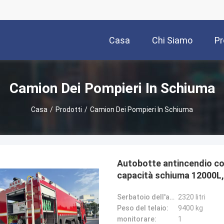
Casa
Chi Siamo
Pr
Camion Dei Pompieri In Schiuma
Casa
/
Prodotti
/
Camion Dei Pompieri In Schiuma
Autobotte antincendio con
capacità schiuma 12000L,
Serbatoio dell'acqua:
2320 litri
Peso del telaio:
9400 kg
monitorare:
1