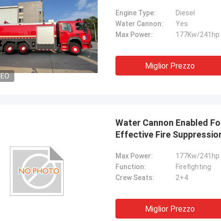
Engine Type:
Diesel
Water Cannon:
Yes
Max Power:
177Kw/241hp
Miglior Prezzo
DEO
Water Cannon Enabled Foa
Effective Fire Suppressio
Max Power:
177Kw/241hp
Function:
Firefighting
Crew Seats:
2+4
Miglior Prezzo