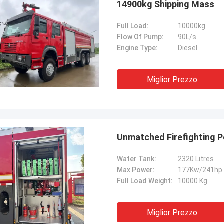
14900kg Shipping Mass
Full Load:
10000kg
Flow Of Pump:
90L/s
Engine Type:
Diesel
Miglior Prezzo
Unmatched Firefighting P
Water Tank:
2320 Litres
Max Power:
177Kw/241hp
Full Load Weight:
10000 Kg
Miglior Prezzo