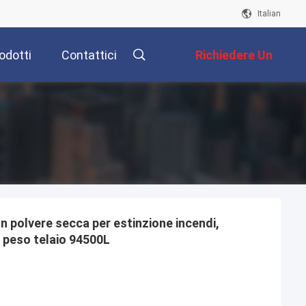
Italian
odotti
Contattici
Richiedere Un
Preventivo
 polvere secca per estinzione incendi,
 peso telaio 94500L