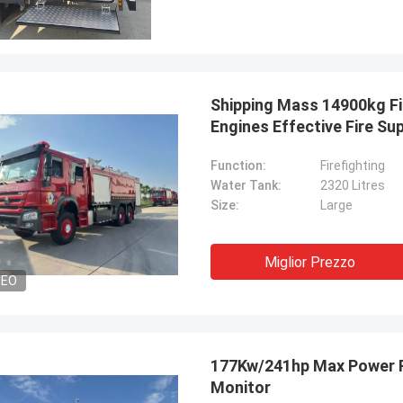
Shipping Mass 14900kg Fi
Engines Effective Fire Su
Function:
Firefighting
Water Tank:
2320 Litres
Size:
Large
Miglior Prezzo
DEO
177Kw/241hp Max Power Fo
Monitor