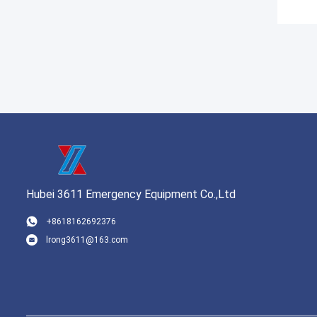
Hubei 3611 Emergency Equipment Co.,Ltd
+8618162692376
lrong3611@163.com