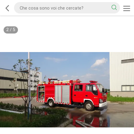
2
/
5