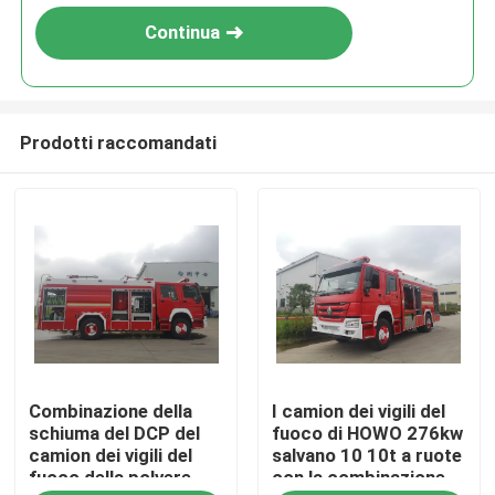
Continua
Prodotti raccomandati
Casa
Combinazione della
I camion dei vigili del
Prodotti
schiuma del DCP del
fuoco di HOWO 276kw
camion dei vigili del
salvano 10 10t a ruote
fuoco della polvere
con la combinazione
Circa noi