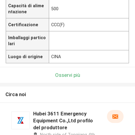
Capacità di alime
500
ntazione
Certificazione
CCC(F)
Imballaggi partico
lari
Luogo di origine
CINA
Osservi più
Circa noi
Hubei 3611 Emergency
Equipment Co.,Ltd profilo
del produttore
North side of Tongjiang 4th