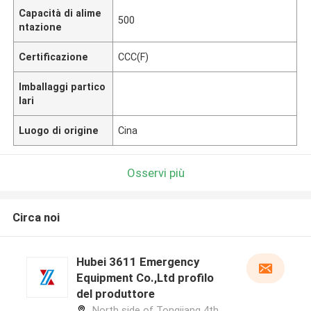
Capacità di alime
500
ntazione
Certificazione
CCC(F)
Imballaggi partico
lari
Luogo di origine
Cina
Osservi più
Circa noi
Hubei 3611 Emergency
Equipment Co.,Ltd profilo
del produttore
North side of Tongjiang 4th