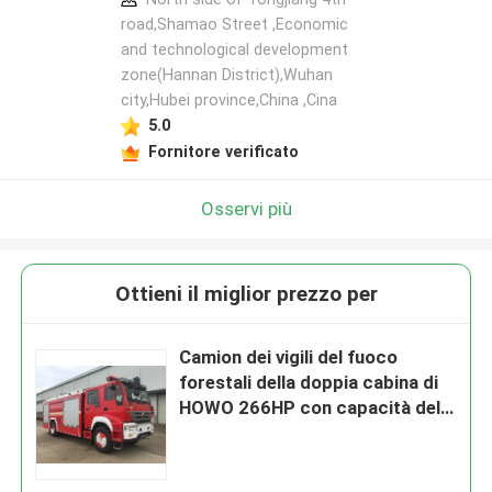
road,Shamao Street ,Economic
and technological development
zone(Hannan District),Wuhan
city,Hubei province,China ,Cina
5.0
Fornitore verificato
Osservi più
Ottieni il miglior prezzo per
Camion dei vigili del fuoco
forestali della doppia cabina di
HOWO 266HP con capacità della
schiuma dell'acqua 6000L