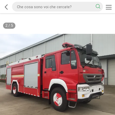
2
/
5