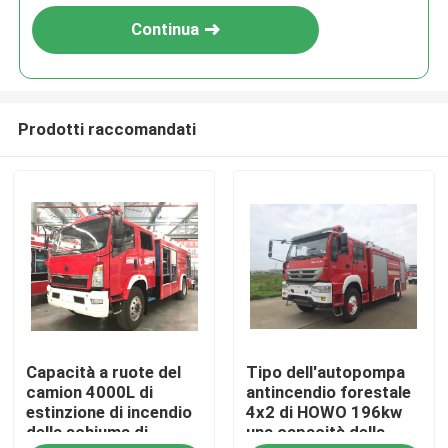
Continua
Prodotti raccomandati
Casa
Capacità a ruote del
Tipo dell'autopompa
Prodotti
camion 4000L di
antincendio forestale
estinzione di incendio
4x2 di HOWO 196kw
della schiuma di
una capacità della
Circa noi