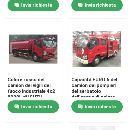
10800L a ruote per
a ruote 10T
Invia richiesta
Invia richiesta
lotta antincendio
Giro della fabbrica
Controllo di qualità
Contattici
Richieda una citazione
Colore rosso del
Capacità EURO 6 del
camion dei vigili del
camion dei pompieri
Camion dei vigili del fuoco di salvataggio di emergenz
fuoco industriale 4x2
del serbatoio
8000L di ISUZU
dell'acqua di colore
190HP multifunzionale
rosso di Isuzu 2000kg
Invia richiesta
Invia richiesta
Camion dei pompieri in schiuma
Camion dei pompieri a polvere secca