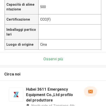
Capacità di alime
500
ntazione
Certificazione
CCC(F)
Imballaggi partico
lari
Luogo di origine
Cina
Osservi più
Circa noi
Hubei 3611 Emergency
Equipment Co.,Ltd profilo
del produttore
North side of Tongjiang 4th