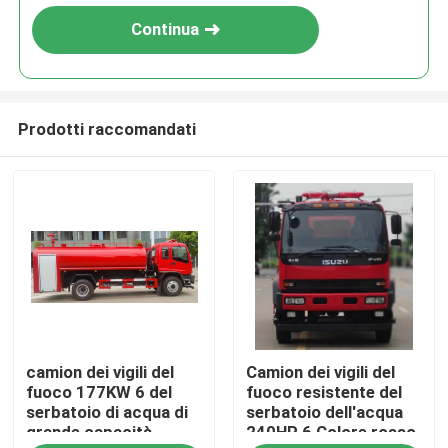
Continua
Prodotti raccomandati
Casa
camion dei vigili del
Camion dei vigili del
Prodotti
fuoco 177KW 6 del
fuoco resistente del
serbatoio di acqua di
serbatoio dell'acqua
grande capacità
240HP 6 Colore rosso
Circa noi