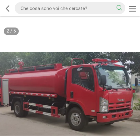
2
/
5