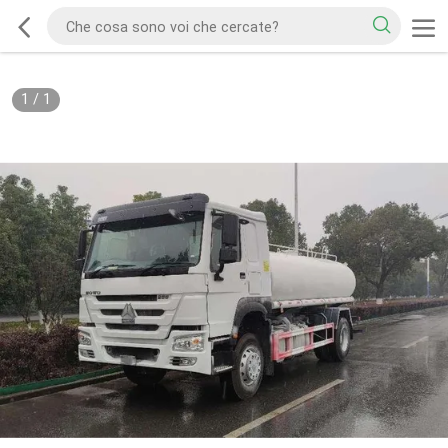
1
/
1