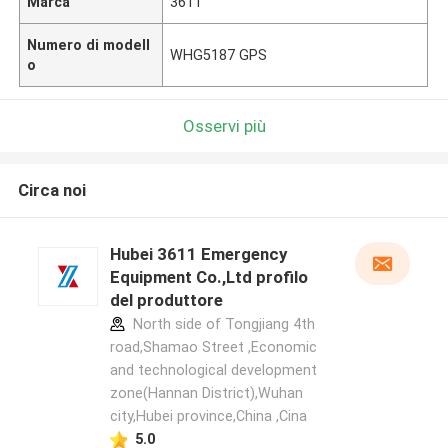
Marca
3611
Numero di modell
WHG5187 GPS
o
Osservi più
Circa noi
Hubei 3611 Emergency
Equipment Co.,Ltd profilo
del produttore
North side of Tongjiang 4th
road,Shamao Street ,Economic
and technological development
zone(Hannan District),Wuhan
city,Hubei province,China ,Cina
5.0