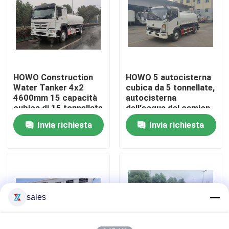
Giro della fabbrica
Controllo di qualità
HOWO Construction
HOWO 5 autocisterna
Water Tanker 4x2
cubica da 5 tonnellate,
Contattici
4600mm 15 capacità
autocisterna
cubica di 15 tonnellate
dell'acqua del camion
di 4X2 3360mm
Invia richiesta
Invia richiesta
Richieda una citazione
Camion dei vigili del fuoco di salvataggio di emergenz
Camion dei pompieri in schiuma
sales
Camion dei pompieri a polvere secca