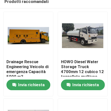
Prodotti raccomandati
Drainage Rescue
HOWO Diesel Water
Engineering Veicolo di
Storage Truck
emergenza Capacità
4700mm 12 cubico 12
5000 m3
tonnellate multiuso
Casa
Invia richiesta
Invia richiesta
Prodotti
Circa noi