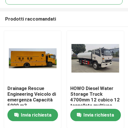
Prodotti raccomandati
Drainage Rescue
HOWO Diesel Water
Casa
Engineering Veicolo di
Storage Truck
emergenza Capacità
4700mm 12 cubico 12
5000 m3
tonnellate multiuso
Prodotti
Invia richiesta
Invia richiesta
Circa noi