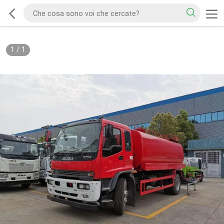
1
/
1