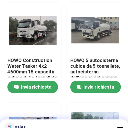
Giro della fabbrica
Controllo di qualità
Contattici
HOWO Construction
HOWO 5 autocisterna
Water Tanker 4x2
cubica da 5 tonnellate,
Richieda una citazione
4600mm 15 capacità
autocisterna
cubica di 15 tonnellate
dell'acqua del camion
di 4X2 3360mm
Invia richiesta
Invia richiesta
Camion dei vigili del fuoco di salvataggio di emergenz
Camion dei pompieri in schiuma
Camion dei pompieri a polvere secca
sales