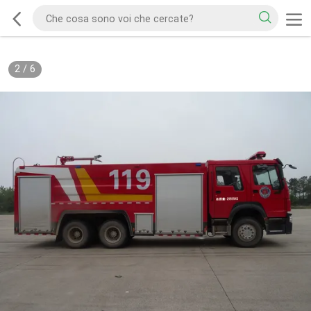
2
/
6