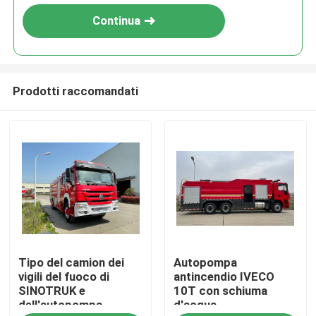
Continua
Prodotti raccomandati
Casa
Tipo del camion dei
Autopompa
Prodotti
vigili del fuoco di
antincendio IVECO
SINOTRUK e
10T con schiuma
dell'autopompa
d'acqua
Circa noi