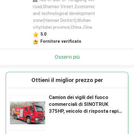
road,Shamao Street ,Economic
and technological development
zone(Hannan District),Wuhan
city,Hubei province,China ,Cina
5.0
Fornitore verificato
Osservi più
Ottieni il miglior prezzo per
Camion dei vigili del fuoco
commerciali di SINOTRUK
375HP, veicolo di risposta rapida
del fuoco 6x4 15T