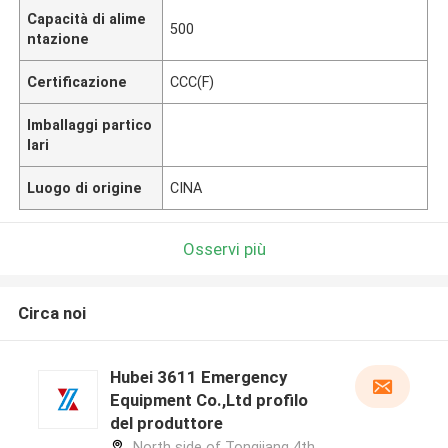
Capacità di alime
500
ntazione
Certificazione
CCC(F)
Imballaggi partico
lari
Luogo di origine
CINA
Osservi più
Circa noi
Hubei 3611 Emergency
Equipment Co.,Ltd profilo
del produttore
North side of Tongjiang 4th