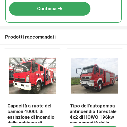
Continua
Prodotti raccomandati
Casa
Capacità a ruote del
Tipo dell'autopompa
Prodotti
camion 4000L di
antincendio forestale
estinzione di incendio
4x2 di HOWO 196kw
della schiuma di
una capacità della
Circa noi