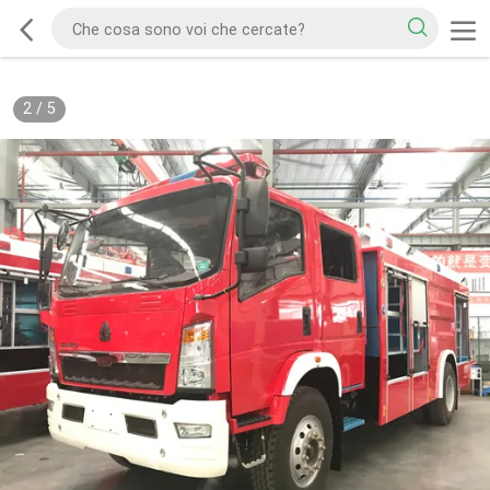
2
/
5