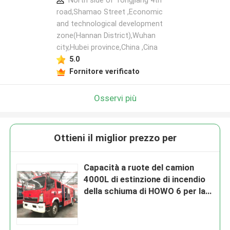
North side of Tongjiang 4th
road,Shamao Street ,Economic
and technological development
zone(Hannan District),Wuhan
city,Hubei province,China ,Cina
5.0
Fornitore verificato
Osservi più
Ottieni il miglior prezzo per
Capacità a ruote del camion
4000L di estinzione di incendio
della schiuma di HOWO 6 per la
foresta