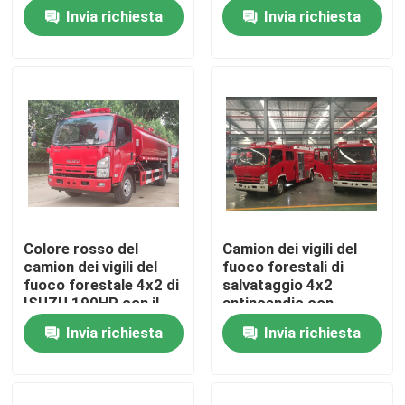
HOWO 6 per la foresta
schiuma da 6
Invia richiesta
Invia richiesta
tonnellate con la
doppia cabina
Giro della fabbrica
Controllo di qualità
Contattici
Richieda una citazione
Colore rosso del
Camion dei vigili del
camion dei vigili del
fuoco forestali di
Camion dei vigili del fuoco di salvataggio di emergenz
fuoco forestale 4x2 di
salvataggio 4x2
ISUZU 190HP con il
antincendio con
serbatoio di acqua 8t
capacità di 2000 litri
Invia richiesta
Invia richiesta
Camion dei pompieri in schiuma
Camion dei pompieri a polvere secca